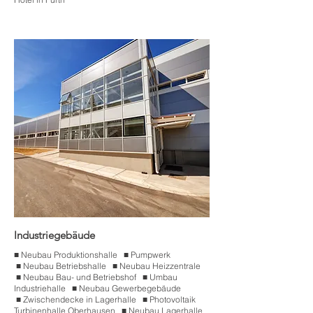
Industriegebäude
■
.
Neubau Produktionshalle
■
.
Pumpwerk
■
.
Neubau Betriebshalle
■
.
Neubau Heizzentrale
■
.
Neubau Bau- und Betriebshof
■
.
Umbau
Industriehalle
■
.
Neubau Gewerbegebäude
■
.
Zwischendecke in Lagerhalle
■
.
Photovoltaik
Turbinenhalle Oberhausen
■
.
Neubau Lagerhalle