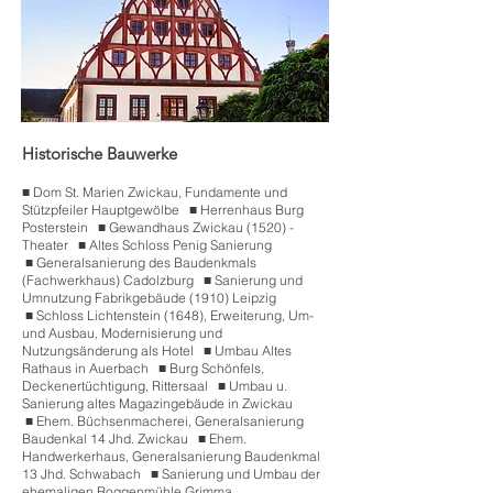
Historische Bauwerke
■
.
Dom St. Marien Zwickau, Fundamente und
Stützpfeiler Hauptgewölbe
■
.
Herrenhaus Burg
Posterstein
■
.
Gewandhaus Zwickau (1520) -
Theater
■
.
Altes Schloss Penig Sanierung
■
.
Generalsanierung des Baudenkmals
(Fachwerkhaus) Cadolzburg
■
.
Sanierung und
Umnutzung Fabrikgebäude (1910) Leipzig
■
.
Schloss Lichtenstein (1648), Erweiterung, Um-
und Ausbau, Modernisierung und
Nutzungsänderung als Hotel
■
.
Umbau Altes
Rathaus in Auerbach
■
.
Burg Schönfels,
Deckenertüchti
gung, Rittersaal
■
.
Umbau u.
Sanierung altes Magazingebäude in Zwickau
■
.
Ehem. Büchsenmacherei, Generalsanierung
Baudenkal 14 Jhd. Zwickau
■
.
Ehem.
Handwerkerhaus, Generalsanierung Baudenkmal
13 Jhd. Schwabach
■
.
Sanierung und Umbau der
ehemaligen Roggenmühle Grimma