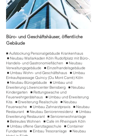
Büro- und Geschäftshäuser, öffentliche
Gebäude
■
.
Aufstockung Personalgebäude Krankenhaus
■
.
Neubau Wallarkaden Köln Rudolfplatz mit Büro-,
Handels- und Gastronomieflächen
■
.
Neubau
Verwaltungsgebäude
■
.
Einzelhandelsgebäude
■
.
Umbau Wohn- und Geschäftshaus
■
.
Umbau
Einkaufspassage Quincy (Du Mont Carré) Köln
■
.
Neubau Bürogebäude
■
.
Umbau und
Erweiterung Löwencenter Bensberg
■
.
Neubau
Kindergarten
■
.
Rettungswache und
Feuerwehrgerätehaus
■
.
Umbau und Erweiterung
Kita
■
.
Erweiterung Realschule
■
.
Neubau
Feuerwache
■
.
Umbau Zahnarztpraxis
■
.
Neubau
Restaurant
■
.
Neubau Seniorenresidenz
■
.
Umbau
Erweiterung Restaurant
■
.
Seniorenwohnanlage
■
.
Betreutes Wohnen
■
.
Cafe im Rheinpark Köln
■
.
Umbau offene Ganztagsschule
■
.
Container
Fundamente ■
.
Einbau Tresoranlage
■
.
Neubau
Hotel in Fürth