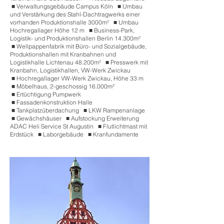
■
.
Verwaltungsgebäude Campus Köln
■
.
Umbau
und Verstärkung des Stahl-Dachtragwerks einer
vorhanden Produktionshalle 3000m²
■
.
Umbau
Hochregallager Höhe 12 m
■
.
Business-Park,
Logistik- und Produktionshallen Berlin 14.300m²
■
.
Wellpappenfabrik mit Büro- und Sozialgebäude,
Produktionshallen mit Kranbahnen und
Logistikhalle Lichtenau 48.200m²
■
.
Presswerk mit
Kranbahn, Logistikhallen, VW-Werk Zwickau
■
.
Hochregallager VW-Werk Zwickau, Höhe 33 m
■
.
Möbelhaus, 2-geschossig 16.000m²
■
.
Ertüchtigung Pumpwerk
■
.
Fassadenkonstruktion Halle
■
.
Tankplatzüberdachung
■
.
LKW Rampenanlage
■
.
Gewächshäuser
■
.
Aufstockung Erweiterung
ADAC Heli Service St Augustin
■
.
Flutlichtmast mit
Erdstück
■
.
Laborgebäude
■
.
Kranfundamente