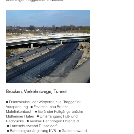
Brücken, Verkehrswege, Tunnel
■
.
Ersatzneubau der Wipperbrücke, Traggerüst,
Vorspannung
■
.
Ersatzneubau Brücke
Malefinkenbach
■
.
Geländer Fußgängerbrücke
Mülheimer Hafen
■
.
Unterfangung Fuß- und
Radbrücke
■
.
Ausbau Bahnbogen Ehrenfeld
■
.
Lärmschutzwand Düsseldorf
■
.
Bahnsteigverlängerung KVB
■
.
Gabionenwand