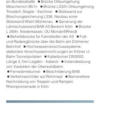
an Bundesstraße
■
.
Brücke Ortsumgehung
Meschenich B51n
■
.
Brücke L332n Ortsumgehung
Troisdorf, Sieglar - Eschmar
■
.
Stützwand zur
Böschungssicherung L336, Neubau einer
Stützwand Wiehl-Mühlenau
■
.
Sanierung der
Lärmschutzwand BAB A3 Bereich Köln
■
.
Brücke
L 269n, Niederkassel, OU Mondorf/Rheidt
■
.
Behelfsbrücke für Fahrstreifen der A3
■
.
Fuß-
und Radwegbrücke über die Bahn am Dülmener
Bahnhof
■
.
Hochwasserverschlusssysteme,
stationäre Verschlusseinricht-ungen an Kölner U-
Bahn Tunnelportalen
■
.
Kabeltunnel DN3000,
Länge 2,1km Legden - Asbeck
■
.
Instandsetzung
von Viadukten der Überwaldbahn
■
.
Fernwärmetunnel
■
.
Beschilderung BAB
■
.
Verkehrsschilder auf Rohrmast
■
.
Barrierefreie
Nachrüstung von Treppen und Rampen
Rheinpromenade in Köln