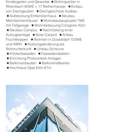
Kindergarten und Gewerbe ■
.
Wohnquartier in
Rheinbach 60WE + 17 Reihenhäuser ■
.
Einbau
von Dachgauben ■
.
Dachgeschoss Ausbau
■
.
Aufstockung Einfamilienhaus ■
.
Neubau
Mehrfamilienhäuser ■
.
Wohnbaubauprojekt 7WE
mit Tiefgarage ■
.
Wohnbebauung Cologneo Köln
■
.
Neubau Campus ■
.
Nachrüstung einer
Aufzugsanlage ■
.
Solar Carport ■
.
Anbau
Fluchttreppen ■
.
Wohnen in Düsseldorf 103WE
und 49RH ■
.
Nutzungsänderung als
Wohnunterkunft ■
.
Umbau Scheune
■
.
Klinkerfassaden ■
.
Fassadenstatiken
■
.
Errichtung Photovoltaik-Anlagen
■
.
Balkonanbauten ■
.
Balkonkraftwerke
■
.
Hochhaus Opal Köln 67m