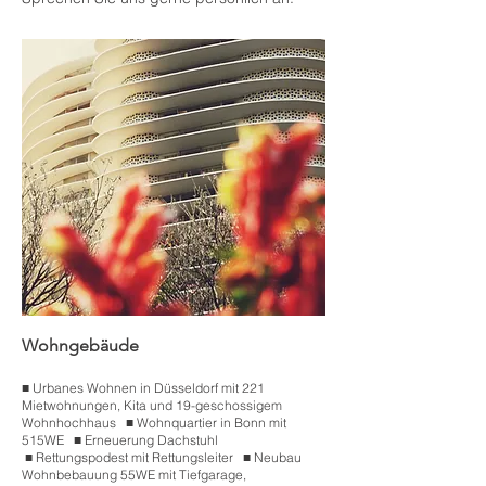
Wohngebäude
■
.
Urbanes Wohnen in Düsseldorf mit 221
Mietwohnungen, Kita und 19-geschossigem
Wohnhochhaus ■
.
Wohnquartier in Bonn mit
515WE ■
.
Erneuerung Dachstuhl
■
.
Rettungspodest mit Rettungsleiter ■
.
Neubau
Wohnbebauung 55WE mit Tiefgarage,